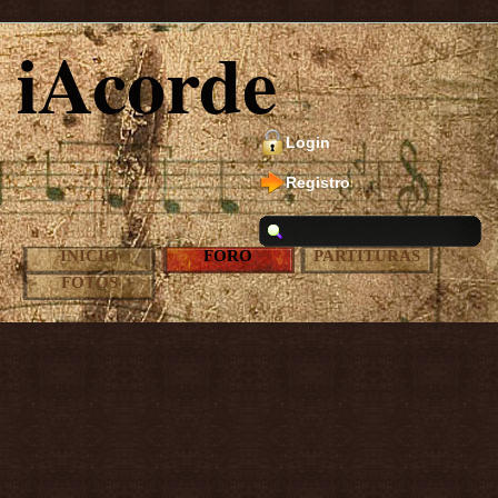
iAcorde
Login
Registro
INICIO
FORO
PARTITURAS
FOTOS