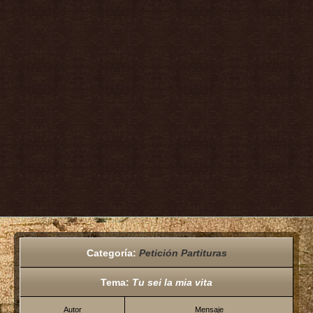
Categoría:
Petición Partituras
Tema:
Tu sei la mia vita
Autor
Mensaje