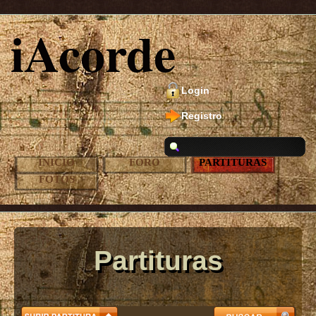
iAcorde
Login
Registro
INICIO
FORO
PARTITURAS
FOTOS
Partituras