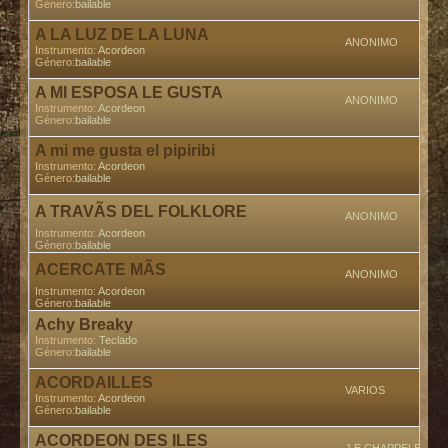
Género:
bailable
A LA LUZ DE LA LUNA
ANONIMO
Instrumento:
Acordeon
Género:
bailable
A MI ESPOSA LE GUSTA
ANONIMO
Instrumento:
Acordeon
Género:
bailable
A mi me gusta el pipiribi
Instrumento:
Acordeon
Género:
bailable
A TRAVÃS DEL FOLKLORE
ANONIMO
Instrumento:
Acordeon
Género:
bailable
ACERCATE MÃS
ANONIMO
Instrumento:
Acordeon
Género:
bailable
Achy Breaky
Instrumento:
Teclado
Género:
bailable
ACORDAILLES
VARIOS
Instrumento:
Acordeon
Género:
bailable
ACORDEON DES ILES