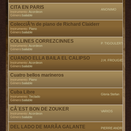
CITA EN PARIS
ANONIMO
Instrumento:
Acordeon
Género:
bailable
ColecciÃ³n de piano de Richard Claidermen
Instrumento:
Piano
Género:
bailable
COLLINES CORREZCINNES
P. TIGOULERT/L. 
Instrumento:
Acordeon
Género:
bailable
CUANDO ELLA BAILA EL CALIPSO
J.H. FROUGIER
Instrumento:
Acordeon
Género:
bailable
Cuatro bellos marineros
Instrumento:
Piano
Género:
bailable
Cuba Libre
Gloria Stefan
Instrumento:
Teclado
Género:
bailable
CÂ´EST BON DE ZOUKER
VARIOS
Instrumento:
Acordeon
Género:
bailable
DEL LADO DE MARÃA GALANTE
PIERRE ANDRE