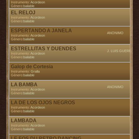
Instrumento:
Acordeon
Género:
bailable
EL RELOJ
Enc
Instrumento:
Acordeon
Género:
bailable
ESPERTANDO A JANELA
ANONIMO
Instrumento:
Acordeon
Género:
bailable
ESTRELLITAS Y DUENDES
J. LUIS GUERRERA
Instrumento:
Acordeon
Género:
bailable
Galop de Cortesia
Enc
Instrumento:
Gralla
Género:
bailable
LA BAMBA
ANONIMO
Instrumento:
Acordeon
Género:
bailable
LA DE LOS OJOS NEGROS
Instrumento:
Acordeon
Género:
bailable
LAMBADA
Instrumento:
Acordeon
Género:
bailable
LE FOS DU RETRO DANCING