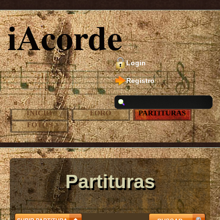
iAcorde
Login
Registro
INICIO
FORO
PARTITURAS
FOTOS
Partituras