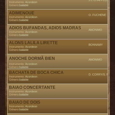
J.E CHAPPELET
Instrumento:
Acordeon
Género:
bailable
ADIMENOUE
O. FUCHENE
Instrumento:
Acordeon
Género:
bailable
ADIOS BUFANDAS, ADIOS MADRAS
ANONIMO
Instrumento:
Acordeon
Género:
bailable
ALONS LALILA LIRETTE
BONNAMY
Instrumento:
Acordeon
Género:
bailable
ANOCHE DORMÃ BIEN
ANONIMO
Instrumento:
Acordeon
Género:
bailable
BACHATA DE BOCA CHICA
D. CORRY/S. PULL
Instrumento:
Acordeon
Género:
bailable
BAIAO CONCERTANTE
En
Instrumento:
Acordeon
Género:
bailable
BAIAO DE DOIS
En
Instrumento:
Acordeon
Género:
bailable