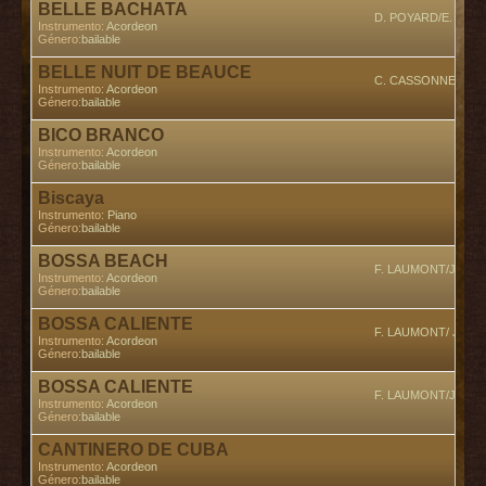
BELLE BACHATA
D. POYARD/E. PÒIR
Instrumento:
Acordeon
Género:
bailable
BELLE NUIT DE BEAUCE
C. CASSONNET/ L.
Instrumento:
Acordeon
Género:
bailable
BICO BRANCO
En
Instrumento:
Acordeon
Género:
bailable
Biscaya
Instrumento:
Piano
Género:
bailable
BOSSA BEACH
F. LAUMONT/J. FE
Instrumento:
Acordeon
Género:
bailable
BOSSA CALIENTE
F. LAUMONT/ J. FE
Instrumento:
Acordeon
Género:
bailable
BOSSA CALIENTE
F. LAUMONT/J. FE
Instrumento:
Acordeon
Género:
bailable
CANTINERO DE CUBA
Instrumento:
Acordeon
Género:
bailable