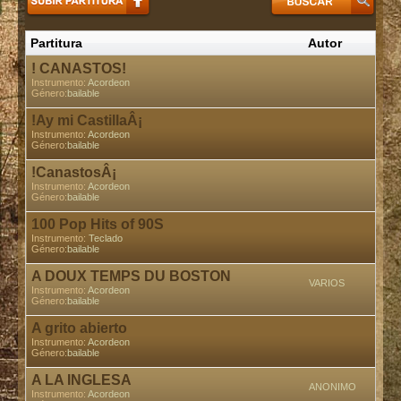
Partitura
Autor
P
! CANASTOS!
Instrumento:
Acordeon
Género:
bailable
!Ay mi CastillaÂ¡
Instrumento:
Acordeon
Género:
bailable
!CanastosÂ¡
Instrumento:
Acordeon
Género:
bailable
100 Pop Hits of 90S
Instrumento:
Teclado
Género:
bailable
A DOUX TEMPS DU BOSTON
VARIOS
Instrumento:
Acordeon
Género:
bailable
A grito abierto
Instrumento:
Acordeon
Género:
bailable
A LA INGLESA
ANONIMO
Instrumento:
Acordeon