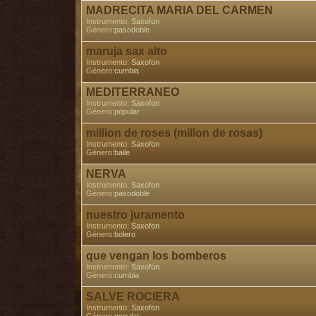
MADRECITA MARIA DEL CARMEN
Instrumento:
Saxofon
Género:
pasodoble
maruja sax alto
Instrumento:
Saxofon
Género:
cumbia
MEDITERRANEO
Instrumento:
Saxofon
Género:
popular
million de roses (millon de rosas)
Instrumento:
Saxofon
Género:
baile
NERVA
Instrumento:
Saxofon
Género:
pasodoble
nuestro juramento
Instrumento:
Saxofon
Género:
bolero
que vengan los bomberos
Instrumento:
Saxofon
Género:
cumbia
SALVE ROCIERA
Instrumento:
Saxofon