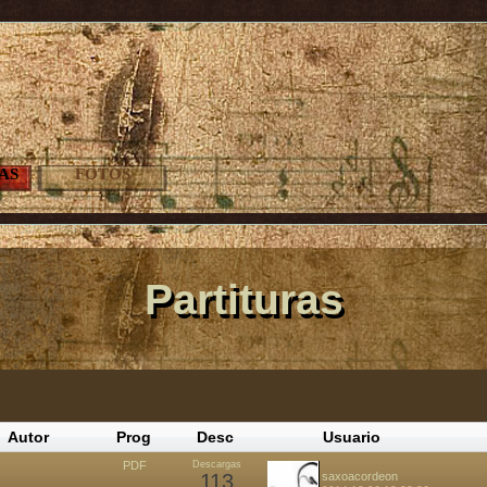
AS
FOTOS
Partituras
Autor
Prog
Desc
Usuario
PDF
Descargas
113
saxoacordeon