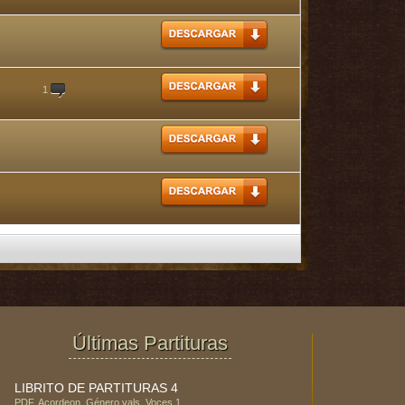
1
Últimas Partituras
LIBRITO DE PARTITURAS 4
PDF
,
Acordeon
, Género
vals
, Voces
1