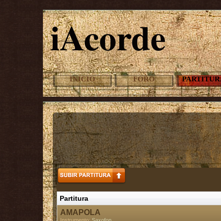
iAcorde
INICIO
FORO
PARTITUR
Partitura
AMAPOLA
Instrumento:
Saxofon