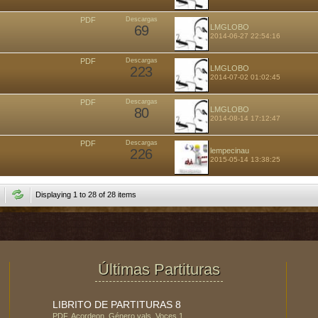
PDF
Descargas
69
LMGLOBO
2014-06-27 22:54:16
PDF
Descargas
223
LMGLOBO
2014-07-02 01:02:45
PDF
Descargas
80
LMGLOBO
2014-08-14 17:12:47
PDF
Descargas
226
lempecinau
2015-05-14 13:38:25
Displaying 1 to 28 of 28 items
Últimas Partituras
LIBRITO DE PARTITURAS 8
PDF
,
Acordeon
, Género
vals
, Voces
1