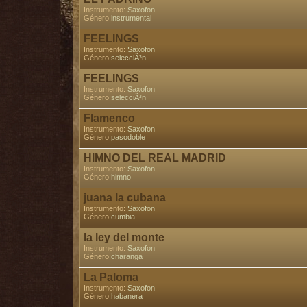
Instrumento:
Saxofon
Género:
instrumental
FEELINGS
Instrumento:
Saxofon
Género:
selecciÃ³n
FEELINGS
Instrumento:
Saxofon
Género:
selecciÃ³n
Flamenco
Instrumento:
Saxofon
Género:
pasodoble
HIMNO DEL REAL MADRID
Instrumento:
Saxofon
Género:
himno
juana la cubana
Instrumento:
Saxofon
Género:
cumbia
la ley del monte
Instrumento:
Saxofon
Género:
charanga
La Paloma
Instrumento:
Saxofon
Género:
habanera