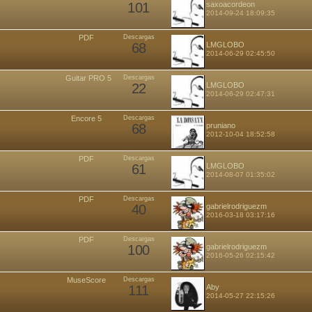
101
saxoacordeon
2014-09-24 18:09:35
PDF
Descargas
68
LMGLOBO
2014-06-29 02:45:50
Guitar PRO 5
Descargas
22
LMGLOBO
2014-06-29 02:47:31
Encore 5
Descargas
68
pruniano
2012-10-04 18:52:58
PDF
Descargas
61
LMGLOBO
2014-08-07 01:35:02
PDF
Descargas
40
gabrielrodriguezm
2016-03-18 03:17:16
PDF
Descargas
100
gabrielrodriguezm
2016-05-26 02:15:42
MuseScore
Descargas
111
Aby
2014-05-27 22:15:26