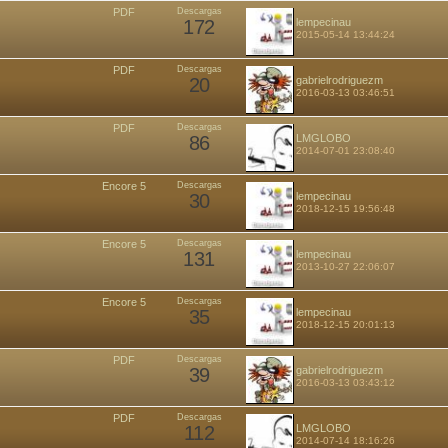
PDF
Descargas
172
lempecinau
2015-05-14 13:44:24
PDF
Descargas
20
gabrielrodriguezm
2016-03-13 03:46:51
PDF
Descargas
86
LMGLOBO
2014-07-01 23:08:40
Encore 5
Descargas
30
lempecinau
2018-12-15 19:56:48
Encore 5
Descargas
131
lempecinau
2013-10-27 22:06:07
Encore 5
Descargas
35
lempecinau
2018-12-15 20:01:13
PDF
Descargas
39
gabrielrodriguezm
2016-03-13 03:43:12
PDF
Descargas
112
LMGLOBO
2014-07-14 18:16:26