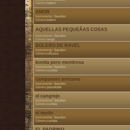
Género:
bolero
AMOR
Instrumento:
Saxofon
Género:
bolero
AQUELLAS PEQUEÃAS COSAS
Instrumento:
Saxofon
Género:
tango
BOLERO DE RAVEL
Instrumento:
Saxofon
Género:
clÃ¡sica
bonita pero mentirosa
Instrumento:
Saxofon
Género:
cumbia
campanero jerezano
Instrumento:
Saxofon
Género:
pasodoble
el cangrejo
Instrumento:
Saxofon
Género:
cumbia
el mudo
Instrumento:
Saxofon
Género:
cumbia
EL PADRINO