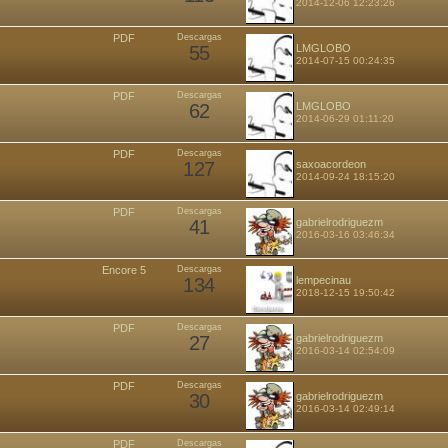
2014-12-06 12:23:26
PDF
Descargas
55
LMGLOBO
2014-07-15 00:24:35
PDF
Descargas
62
LMGLOBO
2014-06-29 01:11:20
PDF
Descargas
127
saxoacordeon
2014-09-24 18:15:20
PDF
Descargas
41
gabrielrodriguezm
2016-03-16 03:46:34
Encore 5
Descargas
134
lempecinau
2018-12-15 19:50:42
PDF
Descargas
27
gabrielrodriguezm
2016-03-14 02:54:09
PDF
Descargas
30
gabrielrodriguezm
2016-03-14 02:49:14
PDF
Descargas