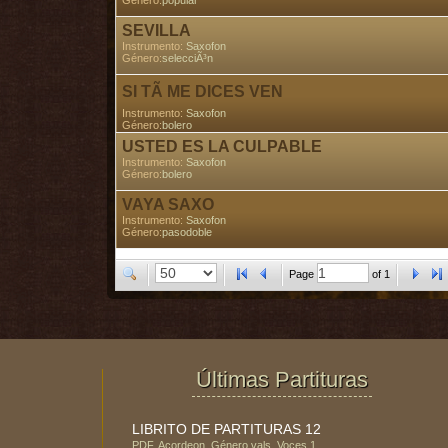
Género:
popular
SEVILLA
Instrumento:
Saxofon
Género:
selecciÃ³n
SI TÃ ME DICES VEN
Instrumento:
Saxofon
Género:
bolero
USTED ES LA CULPABLE
Instrumento:
Saxofon
Género:
bolero
VAYA SAXO
Instrumento:
Saxofon
Género:
pasodoble
Page
of
1
Últimas Partituras
LIBRITO DE PARTITURAS 12
PDF
,
Acordeon
, Género
vals
, Voces
1