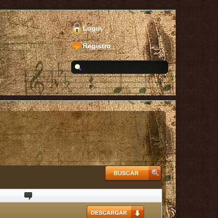
Login
Registro