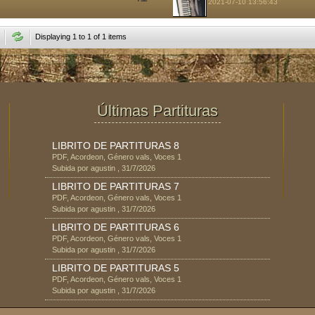
2021-07-10 13:56:43
Displaying 1 to 1 of 1 items
Últimas Partituras
LIBRITO DE PARTITURAS 8
PDF
,
Acordeon
, Género
vals
, Voces
1
Subida por
agustin
,
31/7/2026
LIBRITO DE PARTITURAS 7
PDF
,
Acordeon
, Género
vals
, Voces
1
Subida por
agustin
,
31/7/2026
LIBRITO DE PARTITURAS 6
PDF
,
Acordeon
, Género
vals
, Voces
1
Subida por
agustin
,
31/7/2026
LIBRITO DE PARTITURAS 5
PDF
,
Acordeon
, Género
vals
, Voces
1
Subida por
agustin
,
31/7/2026