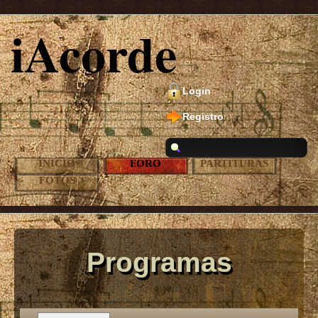
iAcorde
Login
Registro
INICIO
FORO
PARTITURAS
FOTOS
Programas