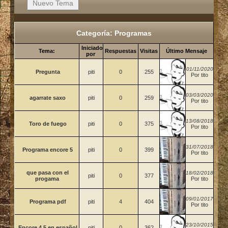
Categoría: Programas
Iniciado
Tema:
Respuestas
Visitas
Último Mensaje
por
01/11/2020
Pregunta
piti
0
255
Por tito
03/03/2020
agarrate saxo
piti
0
259
Por tito
13/08/2018
Toro de fuego
piti
0
375
Por tito
31/07/2018
Programa encore 5
piti
0
399
Por tito
que pasa con el
18/02/2018
piti
0
377
progama
Por tito
09/01/2017
Programa pdf
piti
4
404
Por tito
23/10/2015
Encore 4.5 en español
piti
0
362