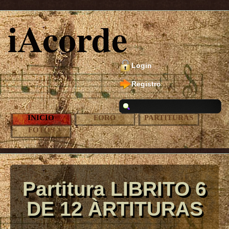
iAcorde
Login
Registro
INICIO
FORO
PARTITURAS
FOTOS
Partitura LIBRITO 6
DE 12 ÀRTITURAS