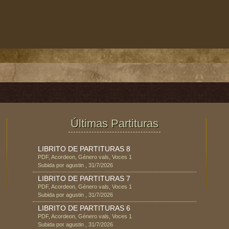
Últimas Partituras
LIBRITO DE PARTITURAS 8
PDF
,
Acordeon
, Género
vals
, Voces
1
Subida por
agustin
,
31/7/2026
LIBRITO DE PARTITURAS 7
PDF
,
Acordeon
, Género
vals
, Voces
1
Subida por
agustin
,
31/7/2026
LIBRITO DE PARTITURAS 6
PDF
,
Acordeon
, Género
vals
, Voces
1
Subida por
agustin
,
31/7/2026