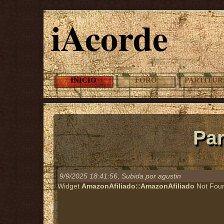
iAcorde
INICIO
FORO
PARTITUR
Par
9/9/2025 18:41:56
, Subida por agustin
Widget
AmazonAfiliado::AmazonAfiliado
Not Fou