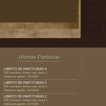
Últimas Partituras
LIBRITO DE PARTITURAS 4
PDF
,
Acordeon
, Género
vals
, Voces
1
Subida por
agustin
,
31/7/2026
LIBRITO DE PARTITURAS 3
PDF
,
Acordeon
, Género
vals
, Voces
1
Subida por
agustin
,
31/7/2026
LIBRITO DE PARTITURAS 2
PDF
,
Acordeon
, Género
vals
, Voces
1
Subida por
agustin
,
31/7/2026