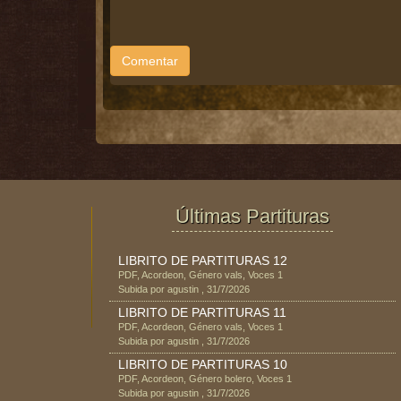
Comentar
Últimas Partituras
LIBRITO DE PARTITURAS 12
PDF
,
Acordeon
, Género
vals
, Voces
1
Subida por
agustin
,
31/7/2026
LIBRITO DE PARTITURAS 11
PDF
,
Acordeon
, Género
vals
, Voces
1
Subida por
agustin
,
31/7/2026
LIBRITO DE PARTITURAS 10
PDF
,
Acordeon
, Género
bolero
, Voces
1
Subida por
agustin
,
31/7/2026