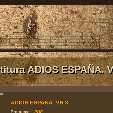
AS
FOTOS
titura ADIOS ESPAÑA. 
nd
ADIOS ESPAÑA. VR 3
Programa:
PDF