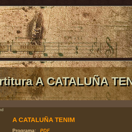
AS
FOTOS
rtitura A CATALUÑA TE
nd
A CATALUÑA TENIM
Programa:
PDF