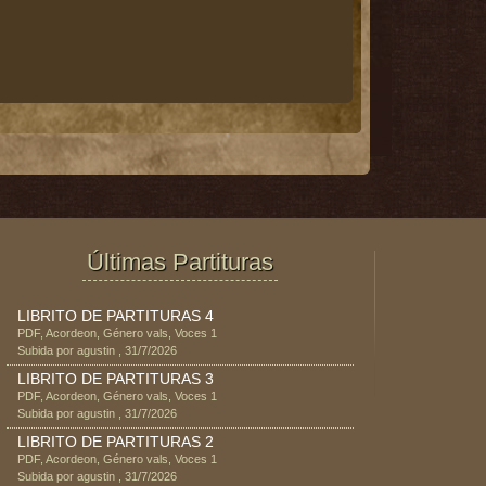
Últimas Partituras
LIBRITO DE PARTITURAS 4
PDF
,
Acordeon
, Género
vals
, Voces
1
Subida por
agustin
,
31/7/2026
LIBRITO DE PARTITURAS 3
PDF
,
Acordeon
, Género
vals
, Voces
1
Subida por
agustin
,
31/7/2026
LIBRITO DE PARTITURAS 2
PDF
,
Acordeon
, Género
vals
, Voces
1
Subida por
agustin
,
31/7/2026