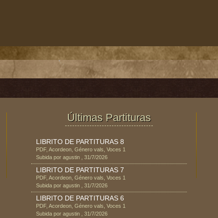
Últimas Partituras
LIBRITO DE PARTITURAS 8
PDF
,
Acordeon
, Género
vals
, Voces
1
Subida por
agustin
,
31/7/2026
LIBRITO DE PARTITURAS 7
PDF
,
Acordeon
, Género
vals
, Voces
1
Subida por
agustin
,
31/7/2026
LIBRITO DE PARTITURAS 6
PDF
,
Acordeon
, Género
vals
, Voces
1
Subida por
agustin
,
31/7/2026