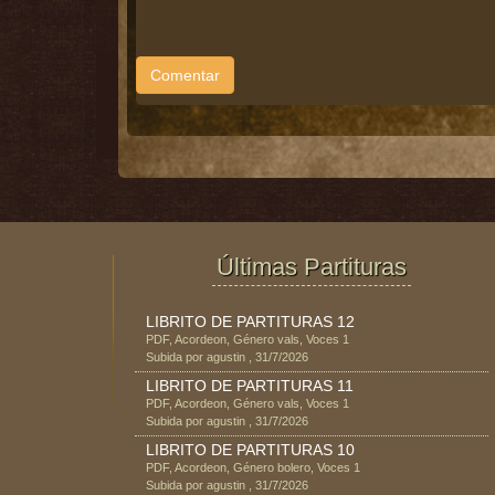
Comentar
Últimas Partituras
LIBRITO DE PARTITURAS 12
PDF
,
Acordeon
, Género
vals
, Voces
1
Subida por
agustin
,
31/7/2026
LIBRITO DE PARTITURAS 11
PDF
,
Acordeon
, Género
vals
, Voces
1
Subida por
agustin
,
31/7/2026
LIBRITO DE PARTITURAS 10
PDF
,
Acordeon
, Género
bolero
, Voces
1
Subida por
agustin
,
31/7/2026