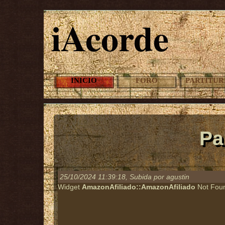
iAcorde
INICIO
FORO
PARTITUR
Pa
25/10/2024 11:39:18
, Subida por agustin
Widget
AmazonAfiliado::AmazonAfiliado
Not Fou