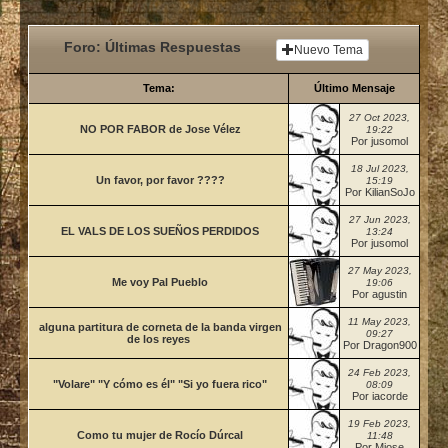
Foro: Últimas Respuestas
Nuevo Tema
Tema:
Último Mensaje
27 Oct 2023,
NO POR FABOR de Jose Vélez
19:22
Por jusomol
18 Jul 2023,
Un favor, por favor ????
15:19
Por KilianSoJo
27 Jun 2023,
EL VALS DE LOS SUEÑOS PERDIDOS
13:24
Por jusomol
27 May 2023,
Me voy Pal Pueblo
19:06
Por agustin
11 May 2023,
alguna partitura de corneta de la banda virgen
09:27
de los reyes
Por Dragon900
24 Feb 2023,
"Volare" "Y cómo es él" "Si yo fuera rico"
08:09
Por iacorde
19 Feb 2023,
Como tu mujer de Rocío Dúrcal
11:48
Por Mjose