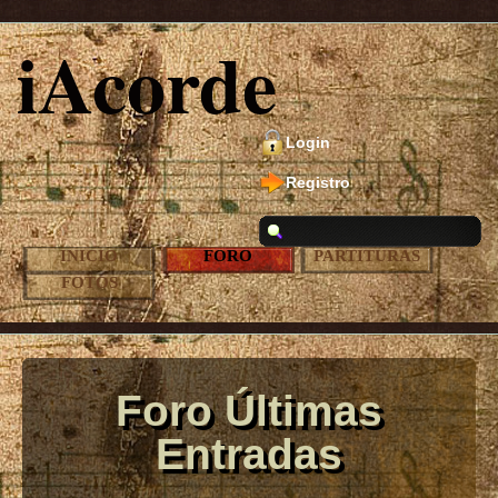
iAcorde
Login
Registro
INICIO
FORO
PARTITURAS
FOTOS
Foro Últimas
Entradas